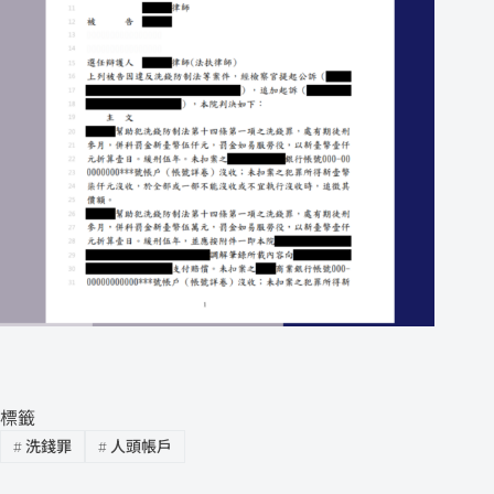
標籤
#
洗錢罪
#
人頭帳戶