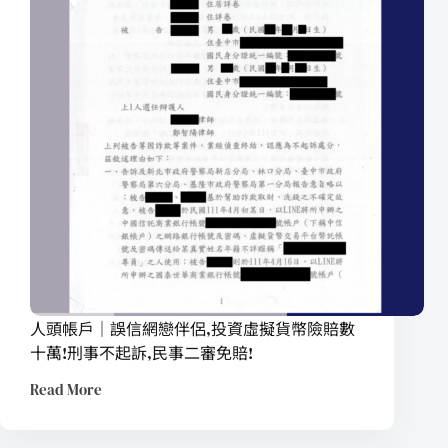
人頭帳戶｜誤信網戀伴侶,投資虛擬貨幣險賠數
十萬!刑事不起訴,民事二審免賠!
Read More