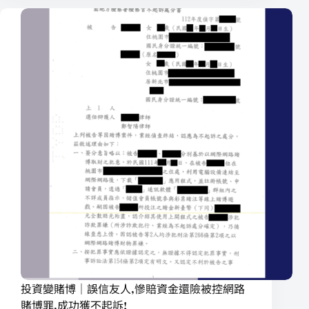
投資變賭博｜誤信友人,慘賠資金還險被控網路
賭博罪,成功獲不起訴!